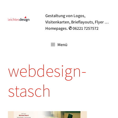
Zum
Grafik- & Webdesign
Inhalt
Gestaltung von Logos,
springen
Visitenkarten, Brieflayouts, Flyer …
Homepages. ✆ 06221 7257572
Menü
webdesign-
stasch