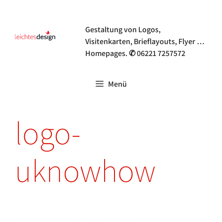
Zum
Grafik- & Webdesign
Inhalt
Gestaltung von Logos,
springen
Visitenkarten, Brieflayouts, Flyer …
Homepages. ✆ 06221 7257572
Menü
logo-
uknowhow