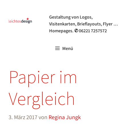
Zum
Grafik- & Webdesign
Inhalt
Gestaltung von Logos,
springen
Visitenkarten, Brieflayouts, Flyer …
Homepages. ✆ 06221 7257572
Menü
Papier im
Vergleich
3. März 2017
von
Regina Jungk