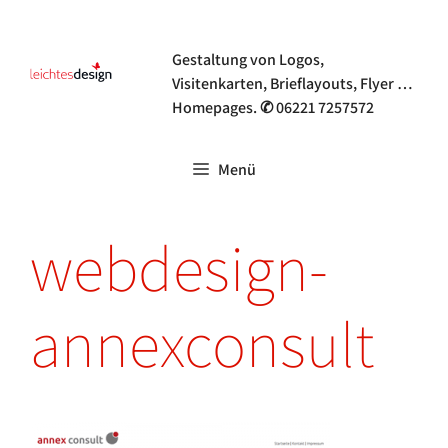
Zum
Grafik- & Webdesign
Inhalt
Gestaltung von Logos,
springen
Visitenkarten, Brieflayouts, Flyer …
Homepages. ✆ 06221 7257572
Menü
webdesign-
annexconsult